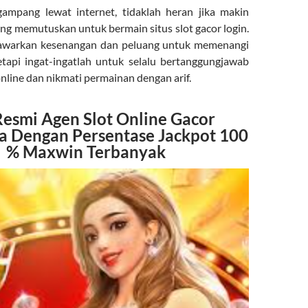
ampang lewat internet, tidaklah heran jika makin
ng memutuskan untuk bermain situs slot gacor login.
tawarkan kesenangan dan peluang untuk memenangi
etapi ingat-ingatlah untuk selalu bertanggungjawab
nline dan nikmati permainan dengan arif.
Resmi Agen Slot Online Gacor
a Dengan Persentase Jackpot 100
% Maxwin Terbanyak