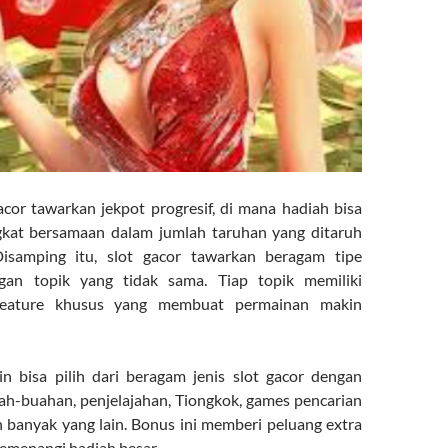
acor tawarkan jekpot progresif, di mana hadiah bisa
kat bersamaan dalam jumlah taruhan yang ditaruh
isamping itu, slot gacor tawarkan beragam tipe
gan topik yang tidak sama. Tiap topik memiliki
feature khusus yang membuat permainan makin
n bisa pilih dari beragam jenis slot gacor dengan
uah-buahan, penjelajahan, Tiongkok, games pencarian
n banyak yang lain. Bonus ini memberi peluang extra
emenangi hadiah besar.