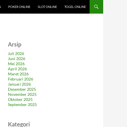
A
POKER ONLINE
SLOT ONLINE
TOGEL ONLINE
Arsip
Juli 2026
Juni 2026
Mei 2026
April 2026
Maret 2026
Februari 2026
Januari 2026
Desember 2025
November 2025
Oktober 2025
September 2025
Kategori