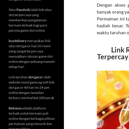
Dengan akses g
Situs
Paushoki
ialah link situs
banyak orang ya
slot terpercaya yang
Permainan ini 
memberikan pengalaman
hadiah besar. T
bermain terbaik bagi para
pecinta game slot online.
waktu taruhan o
buzdelivery
merupakan link
situs slot gacor hari ini resmi
Link 
yang sangat terpercaya
Terpercay
menyajikan ratusan game slot
online dengan peluang maxwin
setiap hari
Link taruhan
slot gacor
ialah
website resmi game pg soft link
slot gacor 4d hari ini 24 jam
online dengan tampilan
terbaru minimal bet 200 perak
Betnesia
adalah platform
terbaik untuk bermain judi
online dengan berbagai pilihan
permainan yang menarik dan
mengasyikkan.