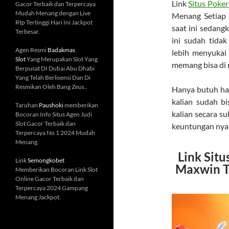
Link
Situs Poker
Gacor Terbaik dan Terpercaya
Mudah Menang dengan Live
Menang Setiap 
Rtp Tertinggi Hari Ini Jackpot
saat ini sedang
Terbesar.
ini sudah tidak
Agen Resmi
Badakmas
lebih menyukai 
Slot
Yang Merupakan Slot Yang
memang bisa di 
Berpusat DI Dubai Abu Dhabi
Yang Telah Berlisensi Dan Di
Resmikan Oleh Bang Zeus..
Hanya butuh hap
kalian sudah b
Taruhan
Paushoki
memberikan
kalian secara su
Bocoran Info Situs Agen Judi
Slot Gacor Terbaik dan
keuntungan nya 
Terpercaya No 1 2024 Mudah
Menang.
Link Sit
Link
Semongkobet
Maxwin T
Memberikan Bocoran Link Slot
Online Gacor Terbaik dan
Terpercaya 2024 Gampang
Menang Jackpot.