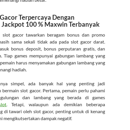
 Gacor Terpercaya Dengan
 Jackpot 100 % Maxwin Terbanyak
u, slot gacor tawarkan beragam bonus dan promo
asih sama sekali tidak ada pada slot gacor darat.
asuk bonus deposit, bonus perputaran gratis, dan
an. Tiap games mempunyai gabungan lambang yang
n pemain harus menyamakan gabungan lambang yang
nangi hadiah.
nya simpel, ada banyak hal yang penting jadi
 bermain slot gacor. Pertama, pemain perlu pahami
k gulungan dan lambang yang berada di games
lot
. Tetapi, walaupun ada demikian beberapa
 di tawari oleh slot gacor, penting untuk di kenang
ini mengikutsertakan dampak negatif.