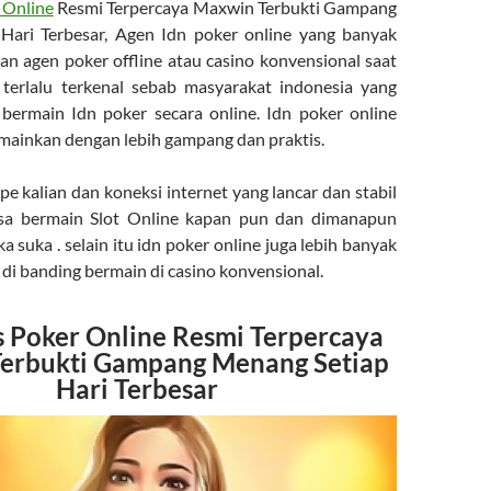
 Online
Resmi Terpercaya Maxwin Terbukti Gampang
Hari Terbesar, Agen Idn poker online yang banyak
kan agen poker offline atau casino konvensional saat
 terlalu terkenal sebab masyarakat indonesia yang
bermain Idn poker secara online. Idn poker online
mainkan dengan lebih gampang dan praktis.
e kalian dan koneksi internet yang lancar dan stabil
isa bermain Slot Online kapan pun dan dimanapun
ka suka . selain itu idn poker online juga lebih banyak
di banding bermain di casino konvensional.
us Poker Online Resmi Terpercaya
erbukti Gampang Menang Setiap
Hari Terbesar