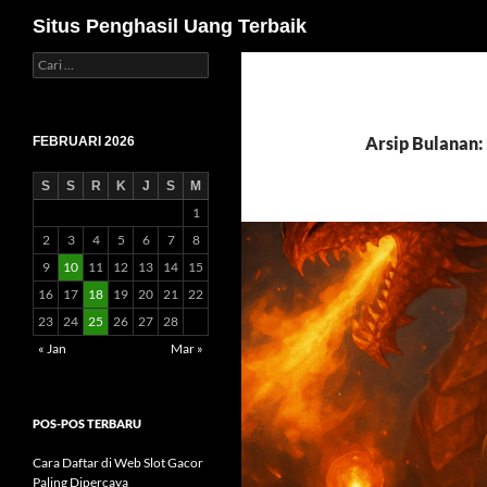
Cari
Situs Penghasil Uang Terbaik
C
Langsung
a
ke
r
isi
i
u
Arsip Bulanan:
FEBRUARI 2026
n
t
S
S
R
K
J
S
M
u
1
k
:
2
3
4
5
6
7
8
9
10
11
12
13
14
15
16
17
18
19
20
21
22
23
24
25
26
27
28
« Jan
Mar »
POS-POS TERBARU
Cara Daftar di Web Slot Gacor
Paling Dipercaya