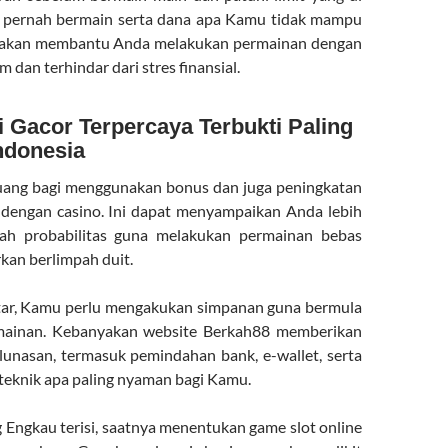
 pernah bermain serta dana apa Kamu tidak mampu
i akan membantu Anda melakukan permainan dengan
m dan terhindar dari stres finansial.
 Gacor Terpercaya Terbukti Paling
ndonesia
luang bagi menggunakan bonus dan juga peningkatan
 dengan casino. Ini dapat menyampaikan Anda lebih
ah probabilitas guna melakukan permainan bebas
kan berlimpah duit.
tar, Kamu perlu mengakukan simpanan guna bermula
mainan. Kebanyakan website Berkah88 memberikan
lunasan, termasuk pemindahan bank, e-wallet, serta
h teknik apa paling nyaman bagi Kamu.
g Engkau terisi, saatnya menentukan game slot online