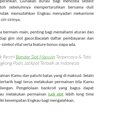
 perankan. Gunakan durasi bagi mencoba sedikit
ntoh sebelumnya mempertaruhkan bersama duit
hendak memudahkan Engkau menyadari mekanisme
iri-cirinya.
a bermain-main, penting bagi memahami aturan dan
tiap gim slot gacor.Bacalah daftar pembayaran dan
-simbol vital serta feature bonus siapa ada.
nk Resmi
Bandar Slot Maxwin
Terpercaya & Toto
kong Pools Jackpot Terbaik se Indonesia
ainan Kamu dan patuhi batas yang di maksud. Selain
 tertarik bagi terus melakukan permainan bila Kamu
ilangan. Pengelolaan bankroll yang bagus dapat
au melakukan permainan
judi slot
lebih long time
iki kesempatan Engkau bagi mengalahkan.