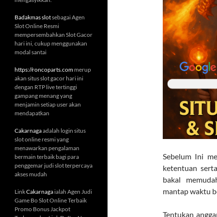
Badakmas slot
sebagai Agen
Slot Online Resmi
mempersembahkan Slot Gacor
hari ini, cukup menggunakan
modal santai
https://roncoparts.com
merup
akan situs slot gacor hari ini
dengan RTP live tertinggi
gampang menang yang
menjamin setiap user akan
mendapatkan
Cakarnaga
adalah login situs
slot online resmi yang
menawarkan pengalaman
Sebelum Ini me
bermain terbaik bagi para
penggemar judi slot terpercaya
ketentuan serta
akses mudah
bakal memudah
mantap waktu b
Link
Cakarnaga
ialah Agen Judi
Game Bo Slot Online Terbaik
Promo Bonus Jackpot
Tentukan angga