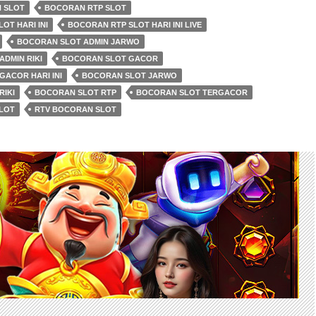
 SLOT
BOCORAN RTP SLOT
OT HARI INI
BOCORAN RTP SLOT HARI INI LIVE
BOCORAN SLOT ADMIN JARWO
DMIN RIKI
BOCORAN SLOT GACOR
ACOR HARI INI
BOCORAN SLOT JARWO
RIKI
BOCORAN SLOT RTP
BOCORAN SLOT TERGACOR
LOT
RTV BOCORAN SLOT