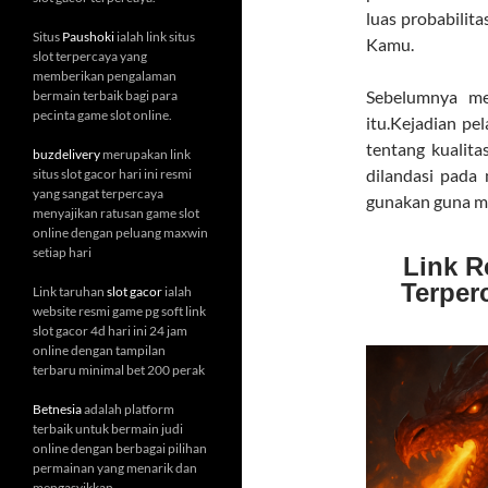
luas probabilit
Situs
Paushoki
ialah link situs
Kamu.
slot terpercaya yang
memberikan pengalaman
Sebelumnya me
bermain terbaik bagi para
pecinta game slot online.
itu.Kejadian pe
tentang kualita
buzdelivery
merupakan link
dilandasi pada
situs slot gacor hari ini resmi
yang sangat terpercaya
gunakan guna m
menyajikan ratusan game slot
online dengan peluang maxwin
setiap hari
Link R
Terper
Link taruhan
slot gacor
ialah
website resmi game pg soft link
slot gacor 4d hari ini 24 jam
online dengan tampilan
terbaru minimal bet 200 perak
Betnesia
adalah platform
terbaik untuk bermain judi
online dengan berbagai pilihan
permainan yang menarik dan
mengasyikkan.