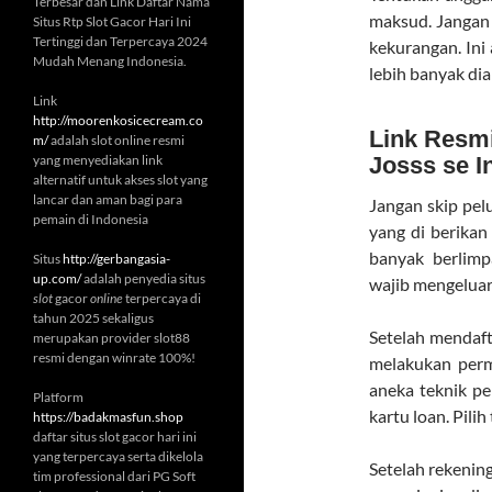
Terbesar dan Link Daftar Nama
maksud. Jangan
Situs Rtp Slot Gacor Hari Ini
Tertinggi dan Terpercaya 2024
kekurangan. In
Mudah Menang Indonesia.
lebih banyak dia
Link
http://moorenkosicecream.co
Link Resmi
m/
adalah slot online resmi
yang menyediakan link
Josss se I
alternatif untuk akses slot yang
lancar dan aman bagi para
Jangan skip pe
pemain di Indonesia
yang di berikan
banyak berlimp
Situs
http://gerbangasia-
up.com/
adalah penyedia situs
wajib mengeluar
slot
gacor
online
terpercaya di
tahun 2025 sekaligus
Setelah mendaf
merupakan provider slot88
resmi dengan winrate 100%!
melakukan per
aneka teknik pe
Platform
kartu loan. Pili
https://badakmasfun.shop
daftar situs slot gacor hari ini
yang terpercaya serta dikelola
Setelah rekenin
tim professional dari PG Soft