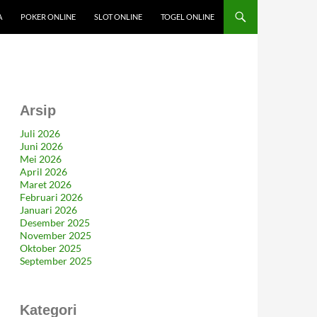
A
POKER ONLINE
SLOT ONLINE
TOGEL ONLINE
Arsip
Juli 2026
Juni 2026
Mei 2026
April 2026
Maret 2026
Februari 2026
Januari 2026
Desember 2025
November 2025
Oktober 2025
September 2025
Kategori