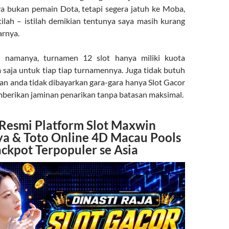
a bukan pemain Dota, tetapi segera jatuh ke Moba,
stilah – istilah demikian tentunya saya masih kurang
rnya.
a namanya, turnamen 12 slot hanya miliki kuota
 saja untuk tiap tiap turnamennya. Juga tidak butuh
n anda tidak dibayarkan gara-gara hanya Slot Gacor
berikan jaminan penarikan tanpa batasan maksimal.
 Resmi Platform Slot Maxwin
ya & Toto Online 4D Macau Pools
ackpot Terpopuler se Asia