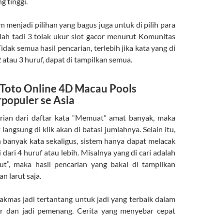
 tinggi.
 menjadi pilihan yang bagus juga untuk di pilih para
ulah tadi 3 tolak ukur slot gacor menurut Komunitas
Tidak semua hasil pencarian, terlebih jika kata yang di
 2 atau 3 huruf, dapat di tampilkan semua.
 Toto Online 4D Macau Pools
rpopuler se Asia
arian dari daftar kata “Memuat” amat banyak, maka
 langsung di klik akan di batasi jumlahnya. Selain itu,
 banyak kata sekaligus, sistem hanya dapat melacak
i dari 4 huruf atau lebih. Misalnya yang di cari adalah
arut”, maka hasil pencarian yang bakal di tampilkan
n larut saja.
akmas jadi tertantang untuk jadi yang terbaik dalam
er dan jadi pemenang. Cerita yang menyebar cepat