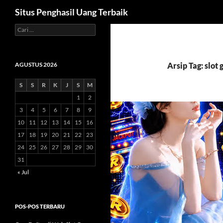
Cari
Situs Penghasil Uang Terbaik
C
Langsung
a
ke
r
isi
i
u
AGUSTUS 2026
Arsip Tag: slot
n
t
S
S
R
K
J
S
M
u
1
2
k
:
3
4
5
6
7
8
9
10
11
12
13
14
15
16
17
18
19
20
21
22
23
24
25
26
27
28
29
30
31
« Jul
POS-POS TERBARU