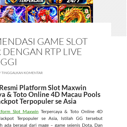
ENDASI GAME SLOT
 DENGAN RTP LIVE
NGGI
TINGGALKAN KOMENTAR
 Resmi Platform Slot Maxwin
ya & Toto Online 4D Macau Pools
ackpot Terpopuler se Asia
tform Slot Maxwin
Terpercaya & Toto Online 4D
ackpot Terpopuler se Asia, Istilah GG tersebut
h ada berasal dari mage – game sejenis Dota. Dan