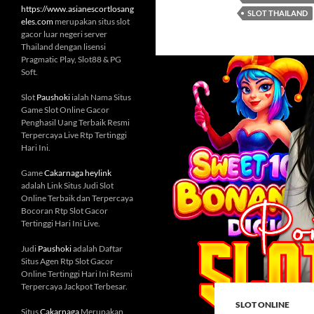
https://www.asianescortlosang
SLOT THAILAND
eles.com
merupakan situs slot
gacor luar negeri server
Thailand dengan lisensi
Pragmatic Play, Slot88 & PG
Soft.
Slot
Paushoki
ialah Nama Situs
Game Slot Online Gacor
Penghasil Uang Terbaik Resmi
Terpercaya Live Rtp Tertinggi
Hari Ini.
Game
Cakarnaga heylink
adalah Link Situs Judi Slot
Online Terbaik dan Terpercaya
Bocoran Rtp Slot Gacor
Tertinggi Hari Ini Live.
Judi
Paushoki
adalah Daftar
Situs Agen Rtp Slot Gacor
Online Tertinggi Hari Ini Resmi
Terpercaya Jackpot Terbesar.
SLOT ONLINE
Situs
Cakarnaga
Merupakan