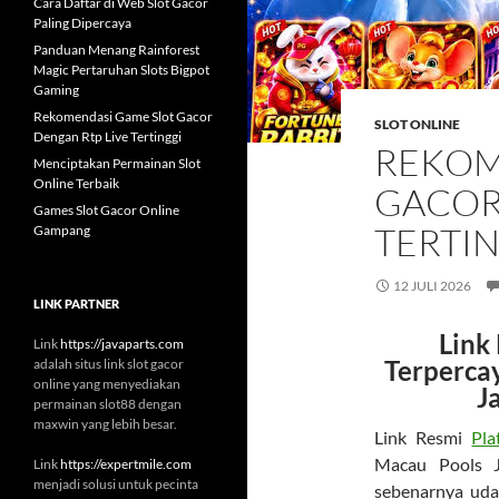
Cara Daftar di Web Slot Gacor
Paling Dipercaya
Panduan Menang Rainforest
Magic Pertaruhan Slots Bigpot
Gaming
Rekomendasi Game Slot Gacor
SLOT ONLINE
Dengan Rtp Live Tertinggi
REKOM
Menciptakan Permainan Slot
Online Terbaik
GACOR
Games Slot Gacor Online
TERTI
Gampang
12 JULI 2026
LINK PARTNER
Link
Link
https://javaparts.com
Terperca
adalah situs link slot gacor
online yang menyediakan
J
permainan slot88 dengan
maxwin yang lebih besar.
Link Resmi
Pla
Macau Pools J
Link
https://expertmile.com
menjadi solusi untuk pecinta
sebenarnya uda