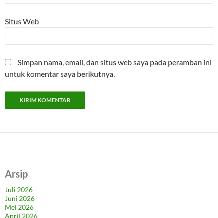
Situs Web
Simpan nama, email, dan situs web saya pada peramban ini
untuk komentar saya berikutnya.
Arsip
Juli 2026
Juni 2026
Mei 2026
April 2026