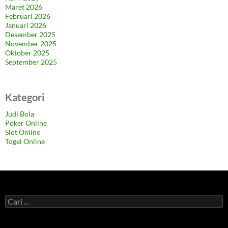
Maret 2026
Februari 2026
Januari 2026
Desember 2025
November 2025
Oktober 2025
September 2025
Kategori
Judi Bola
Poker Online
Slot Online
Togel Online
C
a
r
i