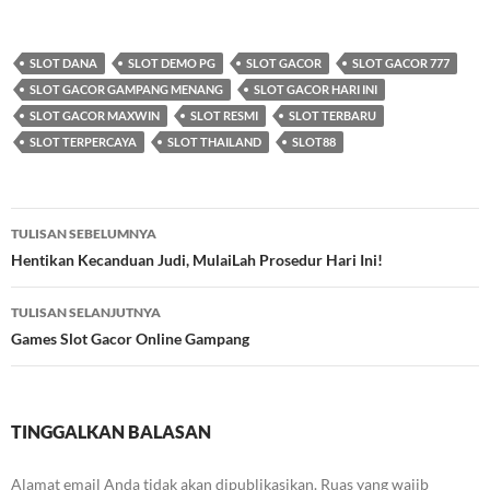
SLOT DANA
SLOT DEMO PG
SLOT GACOR
SLOT GACOR 777
SLOT GACOR GAMPANG MENANG
SLOT GACOR HARI INI
SLOT GACOR MAXWIN
SLOT RESMI
SLOT TERBARU
SLOT TERPERCAYA
SLOT THAILAND
SLOT88
TULISAN SEBELUMNYA
Navigasi
Hentikan Kecanduan Judi, MulaiLah Prosedur Hari Ini!
Tulisan
TULISAN SELANJUTNYA
Games Slot Gacor Online Gampang
TINGGALKAN BALASAN
Alamat email Anda tidak akan dipublikasikan.
Ruas yang wajib