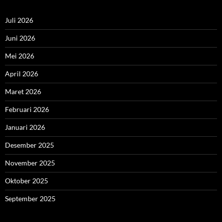
Juli 2026
Juni 2026
Mei 2026
April 2026
Maret 2026
Februari 2026
Januari 2026
Desember 2025
November 2025
Oktober 2025
September 2025