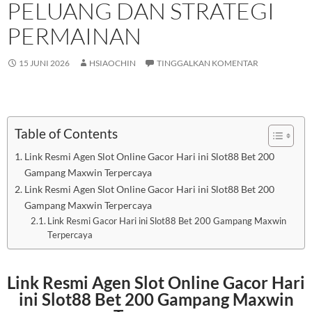
PELUANG DAN STRATEGI
PERMAINAN
15 JUNI 2026
HSIAOCHIN
TINGGALKAN KOMENTAR
Table of Contents
Link Resmi Agen Slot Online Gacor Hari ini Slot88 Bet 200
Gampang Maxwin Terpercaya
Link Resmi Agen Slot Online Gacor Hari ini Slot88 Bet 200
Gampang Maxwin Terpercaya
Link Resmi Gacor Hari ini Slot88 Bet 200 Gampang Maxwin
Terpercaya
Link Resmi Agen Slot Online Gacor Hari
ini Slot88 Bet 200 Gampang Maxwin