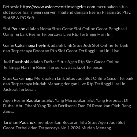
Betnesia
https://www.asianescortlosangeles.com
merupakan situs
slot gacor luar negeri server Thailand dengan lisensi Pragmatic Play,
Slot88 & PG Soft.
Slot
Paushoki
ialah Nama Situs Game Slot Online Gacor Penghasil
Uang Terbaik Resmi Terpercaya Live Rtp Tertinggi Hari Ini.
Game
Cakarnaga heylink
adalah Link Situs Judi Slot Online Terbaik
dan Terpercaya Bocoran Rtp Slot Gacor Tertinggi Hari Ini Live.
Judi
Paushoki
adalah Daftar Situs Agen Rtp Slot Gacor Online
Tertinggi Hari Ini Resmi Terpercaya Jackpot Terbesar.
Situs
Cakarnaga
Merupakan Link Situs Judi Slot Online Gacor Terbaik
dan Terpercaya Mudah Menang dengan Live Rtp Tertinggi Hari Ini
Jackpot Terbesar.
Agen Resmi
Badakmas Slot
Yang Merupakan Slot Yang Berpusat DI
Dubai Abu Dhabi Yang Telah Berlisensi Dan Di Resmikan Oleh Bang
Zeus..
Taruhan
Paushoki
memberikan Bocoran Info Situs Agen Judi Slot
Gacor Terbaik dan Terpercaya No 1 2024 Mudah Menang.