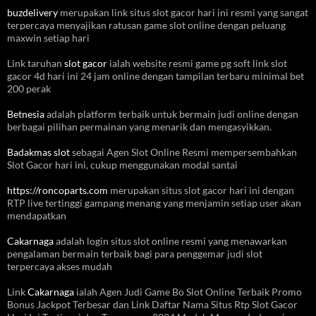
buzdelivery
merupakan link situs slot gacor hari ini resmi yang sangat
terpercaya menyajikan ratusan game slot online dengan peluang
maxwin setiap hari
Link taruhan
slot gacor
ialah website resmi game pg soft link slot
gacor 4d hari ini 24 jam online dengan tampilan terbaru minimal bet
200 perak
Betnesia
adalah platform terbaik untuk bermain judi online dengan
berbagai pilihan permainan yang menarik dan mengasyikkan.
Badakmas slot
sebagai Agen Slot Online Resmi mempersembahkan
Slot Gacor hari ini, cukup menggunakan modal santai
https://roncoparts.com
merupakan situs slot gacor hari ini dengan
RTP live tertinggi gampang menang yang menjamin setiap user akan
mendapatkan
Cakarnaga
adalah login situs slot online resmi yang menawarkan
pengalaman bermain terbaik bagi para penggemar judi slot
terpercaya akses mudah
Link
Cakarnaga
ialah Agen Judi Game Bo Slot Online Terbaik Promo
Bonus Jackpot Terbesar dan Link Daftar Nama Situs Rtp Slot Gacor