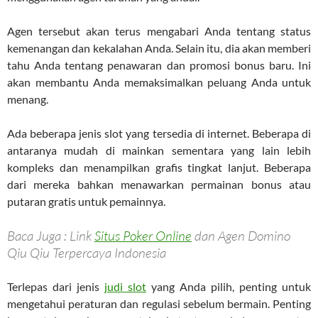
Agen tersebut akan terus mengabari Anda tentang status
kemenangan dan kekalahan Anda. Selain itu, dia akan memberi
tahu Anda tentang penawaran dan promosi bonus baru. Ini
akan membantu Anda memaksimalkan peluang Anda untuk
menang.
Ada beberapa jenis slot yang tersedia di internet. Beberapa di
antaranya mudah di mainkan sementara yang lain lebih
kompleks dan menampilkan grafis tingkat lanjut. Beberapa
dari mereka bahkan menawarkan permainan bonus atau
putaran gratis untuk pemainnya.
Baca Juga : Link
Situs Poker Online
dan Agen Domino
Qiu Qiu Terpercaya Indonesia
Terlepas dari jenis
judi slot
yang Anda pilih, penting untuk
mengetahui peraturan dan regulasi sebelum bermain. Penting