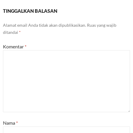
TINGGALKAN BALASAN
Alamat email Anda tidak akan dipublikasikan.
Ruas yang wajib
ditandai
*
Komentar
*
Nama
*