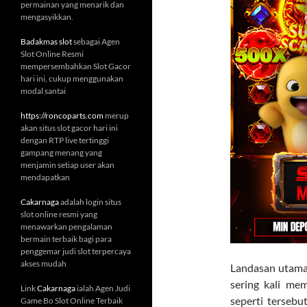
permainan yang menarik dan
mengasyikkan.
Badakmas slot
sebagai Agen
Slot Online Resmi
mempersembahkan Slot Gacor
hari ini, cukup menggunakan
modal santai
https://roncoparts.com
merup
akan situs slot gacor hari ini
dengan RTP live tertinggi
gampang menang yang
menjamin setiap user akan
mendapatkan
Cakarnaga
adalah login situs
slot online resmi yang
menawarkan pengalaman
bermain terbaik bagi para
penggemar judi slot terpercaya
akses mudah
Landasan utama 
sering kali me
Link
Cakarnaga
ialah Agen Judi
seperti tersebu
Game Bo Slot Online Terbaik