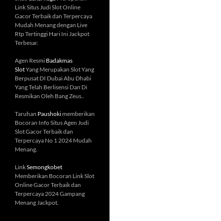
Link Situs Judi Slot Online
Gacor Terbaik dan Terpercaya
Mudah Menang dengan Live
Rtp Tertinggi Hari Ini Jackpot
Terbesar.
Agen Resmi
Badakmas
Slot
Yang Merupakan Slot Yang
Berpusat DI Dubai Abu Dhabi
Yang Telah Berlisensi Dan Di
Resmikan Oleh Bang Zeus..
Taruhan
Paushoki
memberikan
Bocoran Info Situs Agen Judi
Slot Gacor Terbaik dan
Terpercaya No 1 2024 Mudah
Menang.
Link
Semongkobet
Memberikan Bocoran Link Slot
Online Gacor Terbaik dan
Terpercaya 2024 Gampang
Menang Jackpot.