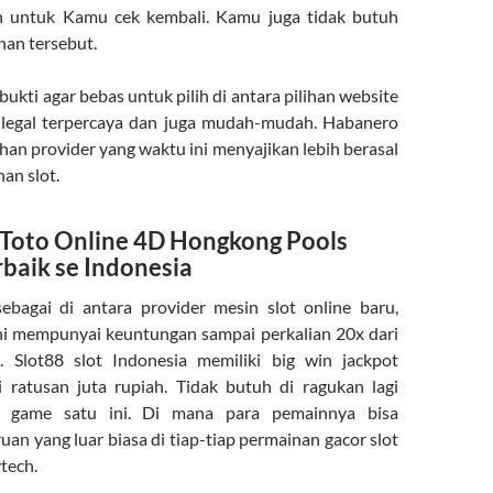
an untuk Kamu cek kembali. Kamu juga tidak butuh
han tersebut.
ukti agar bebas untuk pilih di antara pilihan website
 legal terpercaya dan juga mudah-mudah. Habanero
ilihan provider yang waktu ini menyajikan lebih berasal
an slot.
 Toto Online 4D Hongkong Pools
rbaik se Indonesia
sebagai di antara provider mesin slot online baru,
ni mempunyai keuntungan sampai perkalian 20x dari
n. Slot88 slot Indonesia memiliki big win jackpot
 ratusan juta rupiah. Tidak butuh di ragukan lagi
r game satu ini. Di mana para pemainnya bisa
an yang luar biasa di tiap-tiap permainan gacor slot
ytech.