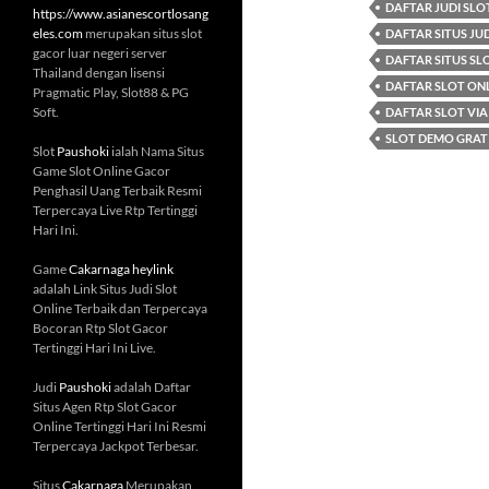
DAFTAR JUDI SLO
https://www.asianescortlosang
eles.com
merupakan situs slot
DAFTAR SITUS JU
gacor luar negeri server
DAFTAR SITUS S
Thailand dengan lisensi
DAFTAR SLOT ON
Pragmatic Play, Slot88 & PG
Soft.
DAFTAR SLOT VIA
SLOT DEMO GRAT
Slot
Paushoki
ialah Nama Situs
Game Slot Online Gacor
Penghasil Uang Terbaik Resmi
Terpercaya Live Rtp Tertinggi
Hari Ini.
Game
Cakarnaga heylink
adalah Link Situs Judi Slot
Online Terbaik dan Terpercaya
Bocoran Rtp Slot Gacor
Tertinggi Hari Ini Live.
Judi
Paushoki
adalah Daftar
Situs Agen Rtp Slot Gacor
Online Tertinggi Hari Ini Resmi
Terpercaya Jackpot Terbesar.
Situs
Cakarnaga
Merupakan