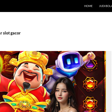
HOME
JUDI BOL
r slot gacor