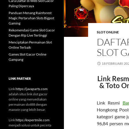
Cara Daftar di Web Slot Gacor
Paling Dipercaya
Panduan Menang Rainforest
Magic Pertaruhan Slots Bigpot
Gaming
Rekomendasi Game Slot Gacor
SLOT ONLINE
Dengan Rtp Live Tertinggi
DAFTAR
Menciptakan Permainan Slot
Online Terbaik
SLOT 
Games Slot Gacor Online
Gampang
18 FEBRUARI 20
Link Resm
LINK PARTNER
& Toto O
Link
https://javaparts.com
adalah situs link slot gacor
online yang menyediakan
Link Resmi
Ba
permainan slot88 dengan
Hongkong Pools
maxwin yang lebih besar.
kategori game j
Link
https://expertmile.com
96,84 persen me
menjadi solusi untuk pecinta