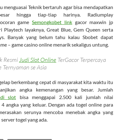
rlu menguasai Teknik bertaruh agar bisa mendapatkan
esar hingga tiap-tiap harinya. Radiumplay
bocoran game
Semongkobet link
gacor maxwin jp
ri Playtech layaknya, Great Blue, Gem Queen serta
s. Banyak yang belum tahu kalau Sbobet dapat
 – game casino online menarik sekaligus untung.
nk Resmi
Judi Slot Online
TerGacor Terpercaya
e Ternyaman se Asia
 gelap berkembang cepat di masyarakat kita waktu itu
janjikan angka kemenangan yang besar. Jumlah
udi slot
bisa menggapai 2.500 kali jumlah nilai
4 angka yang keluar. Dengan ada togel online para
merasakan serunya mencoba menebak angka yang
i server togel yang ada.