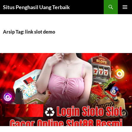
Langsung
Cari
Situs Penghasil Uang Terbaik
ke
MENU
isi
UTAMA
Arsip Tag: link slot demo