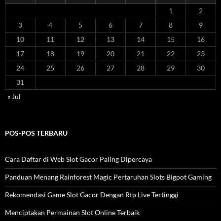
k
1
2
:
3
4
5
6
7
8
9
10
11
12
13
14
15
16
17
18
19
20
21
22
23
24
25
26
27
28
29
30
31
« Jul
POS-POS TERBARU
Cara Daftar di Web Slot Gacor Paling Dipercaya
Panduan Menang Rainforest Magic Pertaruhan Slots Bigpot Gaming
Rekomendasi Game Slot Gacor Dengan Rtp Live Tertinggi
Menciptakan Permainan Slot Online Terbaik