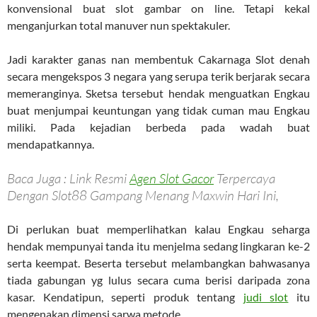
konvensional buat slot gambar on line. Tetapi kekal
menganjurkan total manuver nun spektakuler.
Jadi karakter ganas nan membentuk Cakarnaga Slot denah
secara mengekspos 3 negara yang serupa terik berjarak secara
memeranginya. Sketsa tersebut hendak menguatkan Engkau
buat menjumpai keuntungan yang tidak cuman mau Engkau
miliki. Pada kejadian berbeda pada wadah buat
mendapatkannya.
Baca Juga : Link Resmi
Agen Slot Gacor
Terpercaya
Dengan Slot88 Gampang Menang Maxwin Hari Ini,
Di perlukan buat memperlihatkan kalau Engkau seharga
hendak mempunyai tanda itu menjelma sedang lingkaran ke-2
serta keempat. Beserta tersebut melambangkan bahwasanya
tiada gabungan yg lulus secara cuma berisi daripada zona
kasar. Kendatipun, seperti produk tentang
judi slot
itu
mengenakan dimensi sarwa metode,