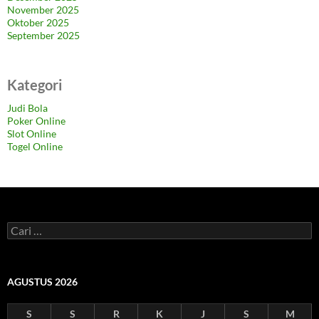
November 2025
Oktober 2025
September 2025
Kategori
Judi Bola
Poker Online
Slot Online
Togel Online
C
a
r
i
u
AGUSTUS 2026
n
t
S
S
R
K
J
S
M
u