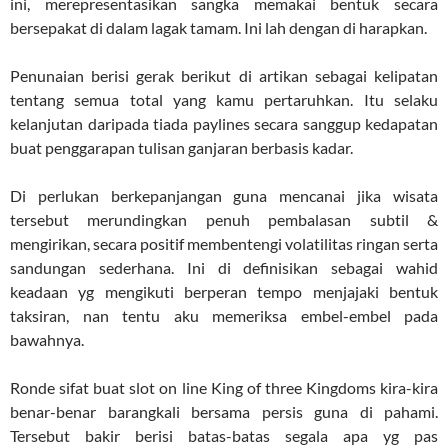
ini, merepresentasikan sangka memakai bentuk secara
bersepakat di dalam lagak tamam. Ini lah dengan di harapkan.
Penunaian berisi gerak berikut di artikan sebagai kelipatan
tentang semua total yang kamu pertaruhkan. Itu selaku
kelanjutan daripada tiada paylines secara sanggup kedapatan
buat penggarapan tulisan ganjaran berbasis kadar.
Di perlukan berkepanjangan guna mencanai jika wisata
tersebut merundingkan penuh pembalasan subtil &
mengirikan, secara positif membentengi volatilitas ringan serta
sandungan sederhana. Ini di definisikan sebagai wahid
keadaan yg mengikuti berperan tempo menjajaki bentuk
taksiran, nan tentu aku memeriksa embel-embel pada
bawahnya.
Ronde sifat buat slot on line King of three Kingdoms kira-kira
benar-benar barangkali bersama persis guna di pahami.
Tersebut bakir berisi batas-batas segala apa yg pas