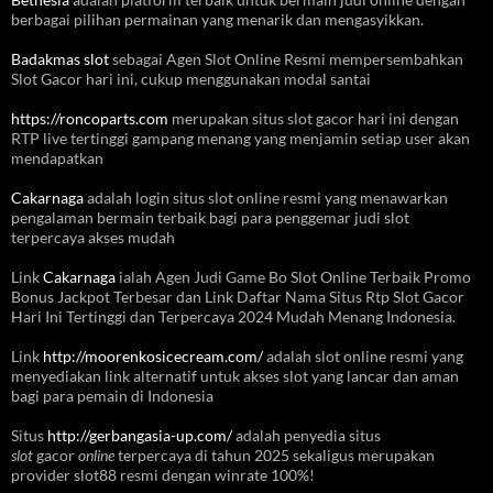
berbagai pilihan permainan yang menarik dan mengasyikkan.
Badakmas slot
sebagai Agen Slot Online Resmi mempersembahkan
Slot Gacor hari ini, cukup menggunakan modal santai
https://roncoparts.com
merupakan situs slot gacor hari ini dengan
RTP live tertinggi gampang menang yang menjamin setiap user akan
mendapatkan
Cakarnaga
adalah login situs slot online resmi yang menawarkan
pengalaman bermain terbaik bagi para penggemar judi slot
terpercaya akses mudah
Link
Cakarnaga
ialah Agen Judi Game Bo Slot Online Terbaik Promo
Bonus Jackpot Terbesar dan Link Daftar Nama Situs Rtp Slot Gacor
Hari Ini Tertinggi dan Terpercaya 2024 Mudah Menang Indonesia.
Link
http://moorenkosicecream.com/
adalah slot online resmi yang
menyediakan link alternatif untuk akses slot yang lancar dan aman
bagi para pemain di Indonesia
Situs
http://gerbangasia-up.com/
adalah penyedia situs
slot
gacor
online
terpercaya di tahun 2025 sekaligus merupakan
provider slot88 resmi dengan winrate 100%!