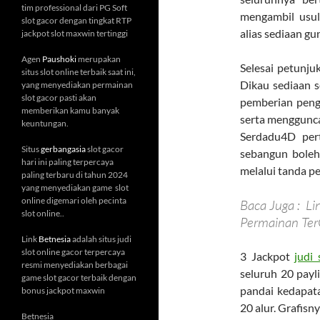
tim professional dari PG Soft
mengambil usul
slot gacor dengan tingkat RTP
alias sediaan gu
jackpot slot maxwin tertinggi
Agen
Paushoki
merupakan
Selesai petunju
situs slot online terbaik saat ini,
Dikau sediaan s
yang menyediakan permainan
slot gacor pasti akan
pemberian peng
memberikan kamu banyak
serta menggunca
keuntungan.
Serdadu4D pe
Situs
gerbangasia
slot gacor
sebangun boleh
hari ini paling terpercaya
melalui tanda p
paling terbaru di tahun 2024
yang menyediakan game slot
online digemari oleh pecinta
Baca Juga : L
slot online..
Permainan Ter
Link
Betnesia
adalah situs judi
slot online gacor terpercaya
3 Jackpot
judi 
resmi menyediakan berbagai
seluruh 20 payl
game slot gacor terbaik dengan
pandai kedapata
bonus jackpot maxwin
20 alur. Grafis
Betnesia