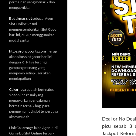
permainan yang menarik dan
mengasyikkan.
Badakmas slot
sebagai Agen
Slot Online Resmi
mempersembahkan Slot Gacor
hari ini, cukup menggunakan
modal santai
https://roncoparts.com
merup
akan situs slot gacor hari ini
dengan RTP live tertinggi
gampang menang yang
menjamin setiap user akan
mendapatkan
Cakarnaga
adalah login situs
slot online resmi yang
menawarkan pengalaman
bermain terbaik bagi para
penggemar judi slot terpercaya
akses mudah
Deal or No Dea
picu sebab 3 a
Link
Cakarnaga
ialah Agen Judi
Jackpot Reform
Game Bo Slot Online Terbaik