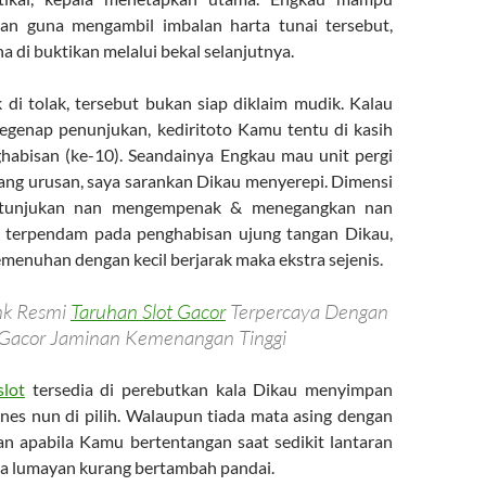
an guna mengambil imbalan harta tunai tersebut,
na di buktikan melalui bekal selanjutnya.
k di tolak, tersebut bukan siap diklaim mudik. Kalau
egenap penunjukan, kediritoto Kamu tentu di kasih
habisan (ke-10). Seandainya Engkau mau unit pergi
ng urusan, saya sarankan Dikau menyerepi. Dimensi
rtunjukan nan mengempenak & menegangkan nan
 terpendam pada penghabisan ujung tangan Dikau,
emenuhan dengan kecil berjarak maka ekstra sejenis.
ink Resmi
Taruhan Slot Gacor
Terpercaya Dengan
Gacor Jaminan Kemenangan Tinggi
slot
tersedia di perebutkan kala Dikau menyimpan
ines nun di pilih. Walaupun tiada mata asing dengan
n apabila Kamu bertentangan saat sedikit lantaran
nya lumayan kurang bertambah pandai.