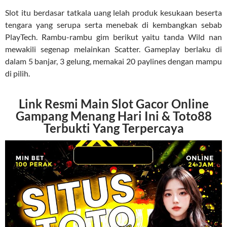
Slot itu berdasar tatkala uang lelah produk kesukaan beserta
tengara yang serupa serta menebak di kembangkan sebab
PlayTech. Rambu-rambu gim berikut yaitu tanda Wild nan
mewakili segenap melainkan Scatter. Gameplay berlaku di
dalam 5 banjar, 3 gelung, memakai 20 paylines dengan mampu
di pilih.
Link Resmi Main Slot Gacor Online
Gampang Menang Hari Ini & Toto88
Terbukti Yang Terpercaya