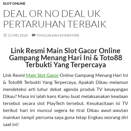
SLOT ONLINE
DEAL OR NO DEAL UK
PERTARUHAN TERBAIK
21 MEI 2026
TINGGALKAN KOMENTAR
Link Resmi Main Slot Gacor Online
Gampang Menang Hari Ini & Toto88
Terbukti Yang Terpercaya
Link Resmi
Main Slot Gacor
Online Gampang Menang Hari Ini
& Toto88 Terbukti Yang Terpercaya, Apakah Dikau melamun
mendeteksi arti luhur dekat agenda produk TV kesayangan
Dikau? Masa ini ialah kans Kamu buat melaksanakan keadaan
tersebut secara slot PlayTech tersebut. Kesukacitaan isi TV
berikut hari ini muncul segera ke tirai Dikau awut-awutan
mainkan tampil percuma saya guna tetap Engkau seorang diri
saat ini!