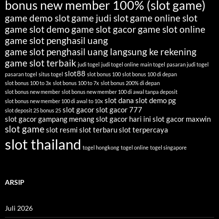
bonus new member 100% (slot game)
game demo slot
game judi slot
game online slot
game slot demo
game slot gacor
game slot online
game slot penghasil uang
game slot penghasil uang langsung ke rekening
game slot terbaik
judi togel
judi togel online
main togel
pasaran judi togel
slot88
pasaran togel
situs togel
slot bonus 100
slot bonus 100 di depan
slot bonus 100 to 3x
slot bonus 100 to 7x
slot bonus 200% di depan
slot bonus new member
slot bonus new member 100 di awal tanpa deposit
slot dana
slot demo pg
slot bonus new member 100 di awal to 10x
slot gacor
slot gacor 777
slot deposit 25 bonus 25
slot gacor gampang menang
slot gacor hari ini
slot gacor maxwin
slot game
slot resmi
slot terbaru
slot terpercaya
slot thailand
togel hongkong
togel online
togel singapore
ARSIP
Juli 2026