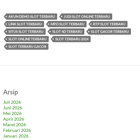
AKUN DEMO SLOT TERBARU
JUDI SLOT ONLINE TERBARU
LINK SLOT TERBARU
MPO SLOT TERBARU
RTP SLOT TERBARU
SITUS SLOT TERBARU
SLOT 4D TERBARU
SLOT GACOR TERBARU
SLOT ONLINE TERBARU
SLOT TERBARU 2024
SLOT TERBARU GACOR
Arsip
Juli 2026
Juni 2026
Mei 2026
April 2026
Maret 2026
Februari 2026
Januari 2026