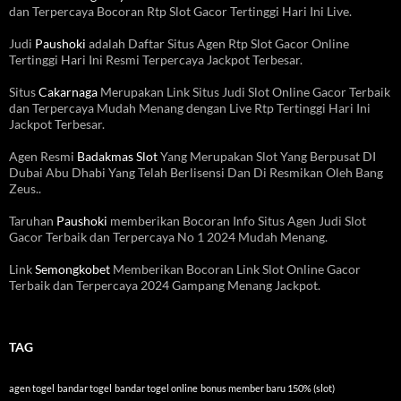
dan Terpercaya Bocoran Rtp Slot Gacor Tertinggi Hari Ini Live.
Judi
Paushoki
adalah Daftar Situs Agen Rtp Slot Gacor Online
Tertinggi Hari Ini Resmi Terpercaya Jackpot Terbesar.
Situs
Cakarnaga
Merupakan Link Situs Judi Slot Online Gacor Terbaik
dan Terpercaya Mudah Menang dengan Live Rtp Tertinggi Hari Ini
Jackpot Terbesar.
Agen Resmi
Badakmas Slot
Yang Merupakan Slot Yang Berpusat DI
Dubai Abu Dhabi Yang Telah Berlisensi Dan Di Resmikan Oleh Bang
Zeus..
Taruhan
Paushoki
memberikan Bocoran Info Situs Agen Judi Slot
Gacor Terbaik dan Terpercaya No 1 2024 Mudah Menang.
Link
Semongkobet
Memberikan Bocoran Link Slot Online Gacor
Terbaik dan Terpercaya 2024 Gampang Menang Jackpot.
TAG
agen togel
bandar togel
bandar togel online
bonus member baru 150% (slot)