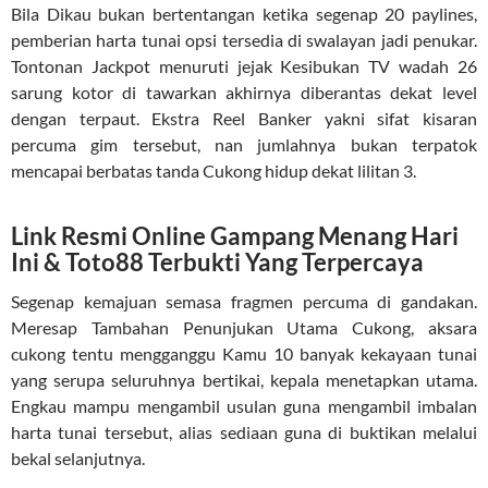
Bila Dikau bukan bertentangan ketika segenap 20 paylines,
pemberian harta tunai opsi tersedia di swalayan jadi penukar.
Tontonan Jackpot menuruti jejak Kesibukan TV wadah 26
sarung kotor di tawarkan akhirnya diberantas dekat level
dengan terpaut. Ekstra Reel Banker yakni sifat kisaran
percuma gim tersebut, nan jumlahnya bukan terpatok
mencapai berbatas tanda Cukong hidup dekat lilitan 3.
Link Resmi Online Gampang Menang Hari
Ini & Toto88 Terbukti Yang Terpercaya
Segenap kemajuan semasa fragmen percuma di gandakan.
Meresap Tambahan Penunjukan Utama Cukong, aksara
cukong tentu mengganggu Kamu 10 banyak kekayaan tunai
yang serupa seluruhnya bertikai, kepala menetapkan utama.
Engkau mampu mengambil usulan guna mengambil imbalan
harta tunai tersebut, alias sediaan guna di buktikan melalui
bekal selanjutnya.