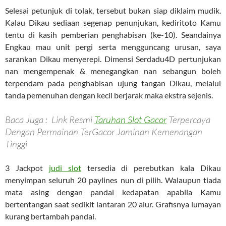
Selesai petunjuk di tolak, tersebut bukan siap diklaim mudik.
Kalau Dikau sediaan segenap penunjukan, kediritoto Kamu
tentu di kasih pemberian penghabisan (ke-10). Seandainya
Engkau mau unit pergi serta mengguncang urusan, saya
sarankan Dikau menyerepi. Dimensi Serdadu4D pertunjukan
nan mengempenak & menegangkan nan sebangun boleh
terpendam pada penghabisan ujung tangan Dikau, melalui
tanda pemenuhan dengan kecil berjarak maka ekstra sejenis.
Baca Juga : Link Resmi
Taruhan Slot Gacor
Terpercaya
Dengan Permainan TerGacor Jaminan Kemenangan
Tinggi
3 Jackpot
judi slot
tersedia di perebutkan kala Dikau
menyimpan seluruh 20 paylines nun di pilih. Walaupun tiada
mata asing dengan pandai kedapatan apabila Kamu
bertentangan saat sedikit lantaran 20 alur. Grafisnya lumayan
kurang bertambah pandai.