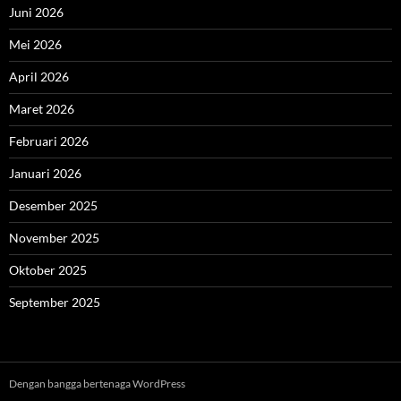
Juni 2026
Mei 2026
April 2026
Maret 2026
Februari 2026
Januari 2026
Desember 2025
November 2025
Oktober 2025
September 2025
Dengan bangga bertenaga WordPress