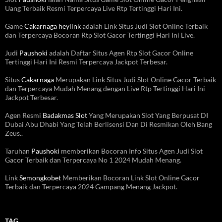
Uang Terbaik Resmi Terpercaya Live Rtp Tertinggi Hari Ini.
Game
Cakarnaga heylink
adalah Link Situs Judi Slot Online Terbaik
dan Terpercaya Bocoran Rtp Slot Gacor Tertinggi Hari Ini Live.
Judi
Paushoki
adalah Daftar Situs Agen Rtp Slot Gacor Online
Tertinggi Hari Ini Resmi Terpercaya Jackpot Terbesar.
Situs
Cakarnaga
Merupakan Link Situs Judi Slot Online Gacor Terbaik
dan Terpercaya Mudah Menang dengan Live Rtp Tertinggi Hari Ini
Jackpot Terbesar.
Agen Resmi
Badakmas Slot
Yang Merupakan Slot Yang Berpusat DI
Dubai Abu Dhabi Yang Telah Berlisensi Dan Di Resmikan Oleh Bang
Zeus..
Taruhan
Paushoki
memberikan Bocoran Info Situs Agen Judi Slot
Gacor Terbaik dan Terpercaya No 1 2024 Mudah Menang.
Link
Semongkobet
Memberikan Bocoran Link Slot Online Gacor
Terbaik dan Terpercaya 2024 Gampang Menang Jackpot.
TAG