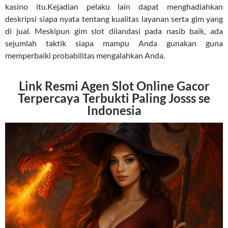
kasino itu.Kejadian pelaku lain dapat menghadiahkan
deskripsi siapa nyata tentang kualitas layanan serta gim yang
di jual. Meskipun gim slot dilandasi pada nasib baik, ada
sejumlah taktik siapa mampu Anda gunakan guna
memperbaiki probabilitas mengalahkan Anda.
Link Resmi Agen Slot Online Gacor
Terpercaya Terbukti Paling Josss se
Indonesia