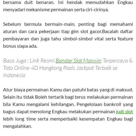
bersama duit benaran. Ini hendak memudahkan Engkau
menyadari mekanisme permainan serta ciri-cirinya.
Sebelum bermula bermain-main, penting bagi memahami
aturan dan cara pekerjaan tiap gim slot gacor.Bacalah daftar
pembayaran dan juga tahu simbol-simbol vital serta feature
bonus siapa ada.
Baca Juga : Link Resmi
Bandar Slot Maxwin
Terpercaya &
Toto Online 4D Hongkong Pools Jackpot Terbaik se
Indonesia
Atur biaya permainan Kamu dan patuhi batas yang di maksud.
Selain itu tidak Boleh tertarik bagi terus melakukan permainan
bila Kamu mengalami kehilangan. Pengelolaan bankroll yang
bagus dapat menolong Engkau melakukan permainan
judi slot
lebih long time serta memperbaiki kesempatan Engkau bagi
mengalahkan.