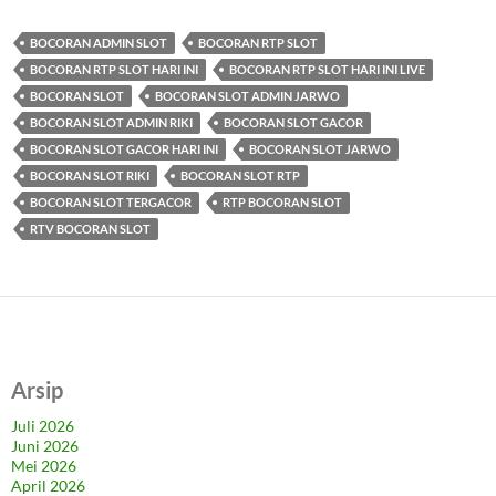
BOCORAN ADMIN SLOT
BOCORAN RTP SLOT
BOCORAN RTP SLOT HARI INI
BOCORAN RTP SLOT HARI INI LIVE
BOCORAN SLOT
BOCORAN SLOT ADMIN JARWO
BOCORAN SLOT ADMIN RIKI
BOCORAN SLOT GACOR
BOCORAN SLOT GACOR HARI INI
BOCORAN SLOT JARWO
BOCORAN SLOT RIKI
BOCORAN SLOT RTP
BOCORAN SLOT TERGACOR
RTP BOCORAN SLOT
RTV BOCORAN SLOT
Arsip
Juli 2026
Juni 2026
Mei 2026
April 2026