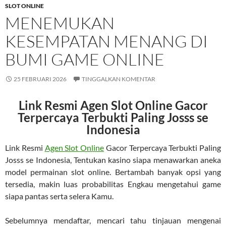
SLOT ONLINE
MENEMUKAN
KESEMPATAN MENANG DI
BUMI GAME ONLINE
25 FEBRUARI 2026
TINGGALKAN KOMENTAR
Link Resmi Agen Slot Online Gacor
Terpercaya Terbukti Paling Josss se
Indonesia
Link Resmi
Agen Slot Online
Gacor Terpercaya Terbukti Paling
Josss se Indonesia, Tentukan kasino siapa menawarkan aneka
model permainan slot online. Bertambah banyak opsi yang
tersedia, makin luas probabilitas Engkau mengetahui game
siapa pantas serta selera Kamu.
Sebelumnya mendaftar, mencari tahu tinjauan mengenai