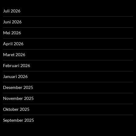
Juli 2026
Juni 2026
Mei 2026
April 2026
Maret 2026
Februari 2026
Januari 2026
Desember 2025
November 2025
Oktober 2025
September 2025