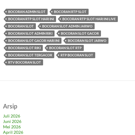
BOCORAN ADMIN SLOT
BOCORAN RTP SLOT
BOCORAN RTP SLOT HARI INI
BOCORAN RTP SLOT HARI INI LIVE
BOCORAN SLOT
BOCORAN SLOT ADMIN JARWO
BOCORAN SLOT ADMIN RIKI
BOCORAN SLOT GACOR
BOCORAN SLOT GACOR HARI INI
BOCORAN SLOT JARWO
BOCORAN SLOT RIKI
BOCORAN SLOT RTP
BOCORAN SLOT TERGACOR
RTP BOCORAN SLOT
RTV BOCORAN SLOT
Arsip
Juli 2026
Juni 2026
Mei 2026
April 2026