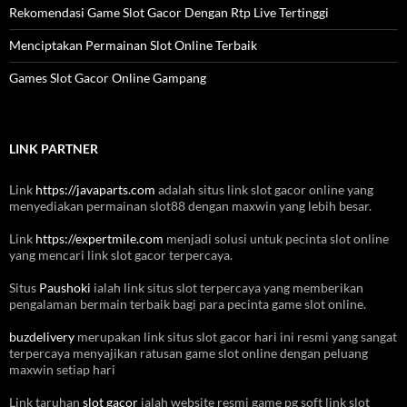
Rekomendasi Game Slot Gacor Dengan Rtp Live Tertinggi
Menciptakan Permainan Slot Online Terbaik
Games Slot Gacor Online Gampang
LINK PARTNER
Link
https://javaparts.com
adalah situs link slot gacor online yang
menyediakan permainan slot88 dengan maxwin yang lebih besar.
Link
https://expertmile.com
menjadi solusi untuk pecinta slot online
yang mencari link slot gacor terpercaya.
Situs
Paushoki
ialah link situs slot terpercaya yang memberikan
pengalaman bermain terbaik bagi para pecinta game slot online.
buzdelivery
merupakan link situs slot gacor hari ini resmi yang sangat
terpercaya menyajikan ratusan game slot online dengan peluang
maxwin setiap hari
Link taruhan
slot gacor
ialah website resmi game pg soft link slot