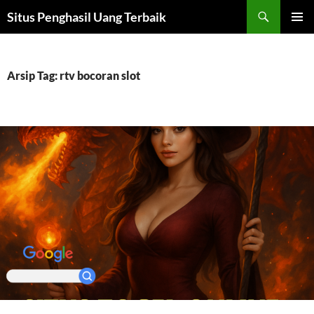
Langsung
Cari
Situs Penghasil Uang Terbaik
ke
MENU
isi
UTAMA
Arsip Tag: rtv bocoran slot