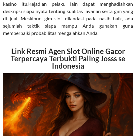
kasino itu.Kejadian pelaku lain dapat menghadiahkan
deskripsi siapa nyata tentang kualitas layanan serta gim yang
di jual. Meskipun gim slot dilandasi pada nasib baik, ada
sejumlah taktik siapa mampu Anda gunakan guna
memperbaiki probabilitas mengalahkan Anda.
Link Resmi Agen Slot Online Gacor
Terpercaya Terbukti Paling Josss se
Indonesia