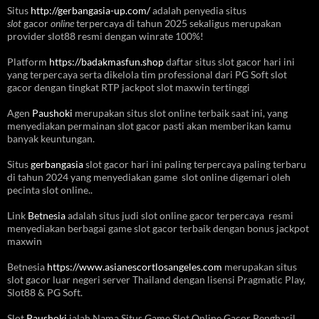
Situs
http://gerbangasia-up.com/
adalah penyedia situs
slot
gacor
online
terpercaya di tahun 2025 sekaligus merupakan
provider slot88 resmi dengan winrate 100%!
Platform
https://badakmasfun.shop
daftar situs slot gacor hari ini
yang terpercaya serta dikelola tim professional dari PG Soft slot
gacor dengan tingkat RTP jackpot slot maxwin tertinggi
Agen
Paushoki
merupakan situs slot online terbaik saat ini, yang
menyediakan permainan slot gacor pasti akan memberikan kamu
banyak keuntungan.
Situs
gerbangasia
slot gacor hari ini paling terpercaya paling terbaru
di tahun 2024 yang menyediakan game slot online digemari oleh
pecinta slot online..
Link
Betnesia
adalah situs judi slot online gacor terpercaya resmi
menyediakan berbagai game slot gacor terbaik dengan bonus jackpot
maxwin
Betnesia
https://www.asianescortlosangeles.com
merupakan situs
slot gacor luar negeri server Thailand dengan lisensi Pragmatic Play,
Slot88 & PG Soft.
Slot
Paushoki
ialah Nama Situs Game Slot Online Gacor Penghasil