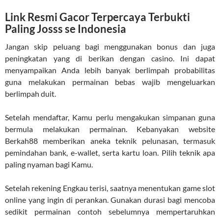
Link Resmi Gacor Terpercaya Terbukti
Paling Josss se Indonesia
Jangan skip peluang bagi menggunakan bonus dan juga
peningkatan yang di berikan dengan casino. Ini dapat
menyampaikan Anda lebih banyak berlimpah probabilitas
guna melakukan permainan bebas wajib mengeluarkan
berlimpah duit.
Setelah mendaftar, Kamu perlu mengakukan simpanan guna
bermula melakukan permainan. Kebanyakan website
Berkah88 memberikan aneka teknik pelunasan, termasuk
pemindahan bank, e-wallet, serta kartu loan. Pilih teknik apa
paling nyaman bagi Kamu.
Setelah rekening Engkau terisi, saatnya menentukan game slot
online yang ingin di perankan. Gunakan durasi bagi mencoba
sedikit permainan contoh sebelumnya mempertaruhkan