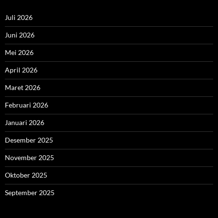
Juli 2026
Juni 2026
Mei 2026
April 2026
Maret 2026
Februari 2026
Januari 2026
Desember 2025
November 2025
Oktober 2025
September 2025