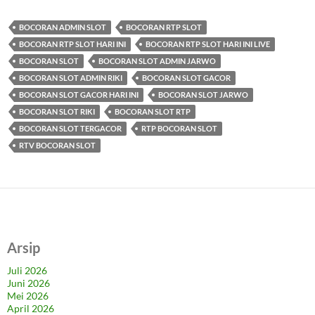
BOCORAN ADMIN SLOT
BOCORAN RTP SLOT
BOCORAN RTP SLOT HARI INI
BOCORAN RTP SLOT HARI INI LIVE
BOCORAN SLOT
BOCORAN SLOT ADMIN JARWO
BOCORAN SLOT ADMIN RIKI
BOCORAN SLOT GACOR
BOCORAN SLOT GACOR HARI INI
BOCORAN SLOT JARWO
BOCORAN SLOT RIKI
BOCORAN SLOT RTP
BOCORAN SLOT TERGACOR
RTP BOCORAN SLOT
RTV BOCORAN SLOT
Arsip
Juli 2026
Juni 2026
Mei 2026
April 2026