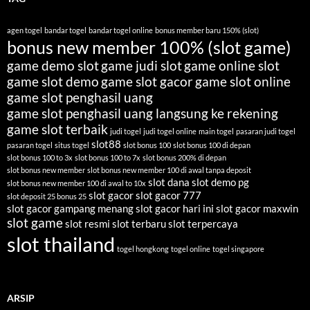
agen togel
bandar togel
bandar togel online
bonus member baru 150% (slot)
bonus new member 100% (slot game)
game demo slot
game judi slot
game online slot
game slot demo
game slot gacor
game slot online
game slot penghasil uang
game slot penghasil uang langsung ke rekening
game slot terbaik
judi togel
judi togel online
main togel
pasaran judi togel
slot88
pasaran togel
situs togel
slot bonus 100
slot bonus 100 di depan
slot bonus 100 to 3x
slot bonus 100 to 7x
slot bonus 200% di depan
slot bonus new member
slot bonus new member 100 di awal tanpa deposit
slot dana
slot demo pg
slot bonus new member 100 di awal to 10x
slot gacor
slot gacor 777
slot deposit 25 bonus 25
slot gacor gampang menang
slot gacor hari ini
slot gacor maxwin
slot game
slot resmi
slot terbaru
slot terpercaya
slot thailand
togel hongkong
togel online
togel singapore
ARSIP